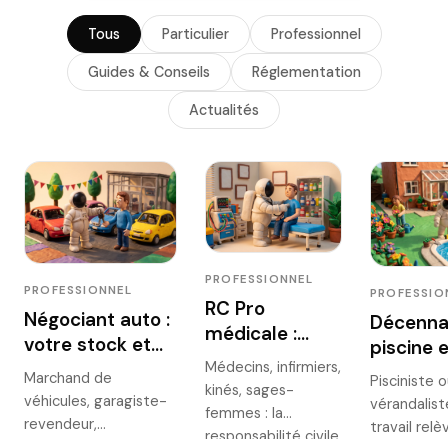
Tous
Particulier
Professionnel
Guides & Conseils
Réglementation
Actualités
PROFESSIONNEL
PROFESSIONNEL
PROFESSIO
RC Pro
Négociant auto :
Décenna
médicale :
votre stock et
piscine 
l'assurance
vos essais
Médecins, infirmiers,
véranda
Marchand de
obligatoire des
Pisciniste 
kinés, sages-
clients sont-ils
: ce qui 
véhicules, garagiste-
vérandalist
soignants en
femmes : la
bien couverts ?
couvert
revendeur,
travail relè
2026
responsabilité civile
mandataire auto :