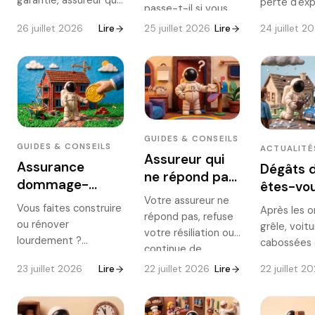
perte d'expl
deux ?
passe-t-il si vous
2026
se retire du marché :
multirisque
ne pouvez plus
26 juillet 2026
Lire
25 juillet 2026
Lire
24 juillet 2
la reprise du passé
professionn
travailler ? La
permet de couvrir des
l'assurance
prévoyance couvre
chantiers déjà
protège vo
l'arrêt de travail,
réalisés. Comment ça
votre matér
l'invalidité et le
marche, quand c'est
continuité 
décès. Ce qu'elle
vraiment nécessaire,
activité. Ce
garantit vraiment,
et pourquoi la date
couvre, la 
pour qui elle est
GUIDES & CONSEILS
d'ouverture de
perte d'exp
GUIDES & CONSEILS
ACTUALITÉ
indispensable, et
Assureur qui
chantier change tout.
les points 
Assurance
Dégâts d
comment la
ne répond pas
négliger.
dommage-
êtes-vo
distinguer de la
à votre
ouvrage :
Votre assureur ne
santé.
couvert 
Vous faites construire
résiliation : que
Après les 
répond pas, refuse
obligation, utilité
faire ?
ou rénover
grêle, voit
faire
votre résiliation ou
et prix en 2026
lourdement ?
cabossées 
continue de
L'assurance
percées s
prélever ? Vous
23 juillet 2026
Lire
22 juillet 2026
Lire
22 juillet 2
dommage-ouvrage
par milliers
avez des recours
est obligatoire et
nouvelle : l
clairs : relance, mise
vous permet d'être
couverte pa
en demeure,