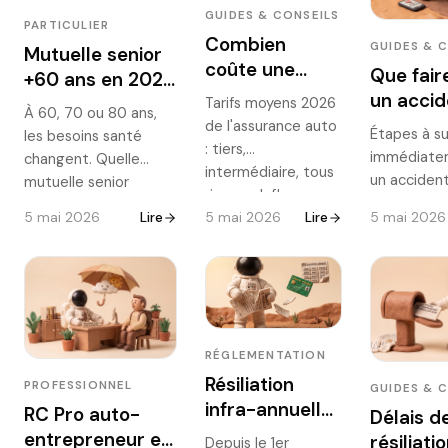
GUIDES & CONSEILS
2026.
PARTICULIER
Combien
GUIDES & 
Mutuelle senior
coûte une
Que fair
+60 ans en 2026
assurance
un accid
: ce que les
Tarifs moyens 2026
À 60, 70 ou 80 ans,
auto en 2026 ?
voiture :
de l'assurance auto
contrats
Étapes à su
les besoins santé
Prix moyens
délais et
: tiers,
remboursent
immédiate
changent. Quelle
par profil et
intermédiaire, tous
indemnis
vraiment
un acciden
mutuelle senior
par formule
risques. Influence
2026
remplir le 
choisir, à quel prix,
de l'âge, du
5 mai 2026
Lire
5 mai 2026
Lire
5 mai 2026
amiable, dé
avec quels
véhicule, de la zone
déclaration
remboursements
et du bonus-malus.
l'assureur, 
réels sur l'optique, le
Tableau
indemnisati
dentaire,
récapitulatif et
guide comp
l'hospitalisation et les
leviers concrets
rien rater.
médecines douces ?
pour réduire la
RÉGLEMENTATION
facture.
Résiliation
PROFESSIONNEL
GUIDES & 
infra-annuelle
RC Pro auto-
Délais d
de la mutuelle
entrepreneur en
résiliati
Depuis le 1er