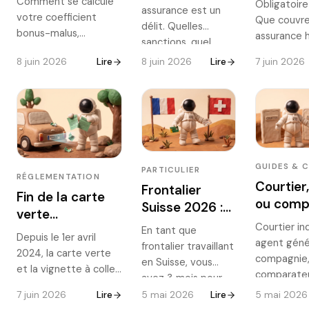
Comment se calcule
Obligatoire
sanctions et
assurance est un
comment le
garantie
votre coefficient
Que couvre
contrôle FVA
délit. Quelles
récupérer en
commen
bonus-malus,
assurance h
en 2026
sanctions, quel
2026
moins c
combien coûte un
combien co
contrôle via le
8 juin 2026
Lire
8 juin 2026
Lire
7 juin 2026
accident responsable,
vraiment e
fichier FVA, que se
en combien de temps
comment ré
passe-t-il en cas
on récupère un bon
facture san
d'accident et
coefficient et
assurer ? L
comment se
comment fonctionne
complet po
réassurer même
la descente rapide ?
locataires 
avec des
Le guide complet
propriétaire
GUIDES & 
antécédents ? Le
PARTICULIER
2026, avec exemples
RÉGLEMENTATION
Courtier
point complet
Frontalier
chiffrés.
Fin de la carte
2026.
ou comp
Suisse 2026 :
verte
en ligne 
LAMal, CMU ou
Courtier i
d'assurance : ce
En tant que
choisir 
Depuis le 1er avril
assurance
agent géné
frontalier travaillant
qui a changé et
2024, la carte verte
assuran
privée
compagnie
en Suisse, vous
comment
et la vignette à coller
2026 ?
française ?
comparateu
avez 3 mois pour
prouver que
sur le pare-brise ont
mutuelle :
exercer votre droit
7 juin 2026
Lire
5 mai 2026
Lire
5 mai 2026
vous êtes assuré
disparu. Comment
en 5 minute