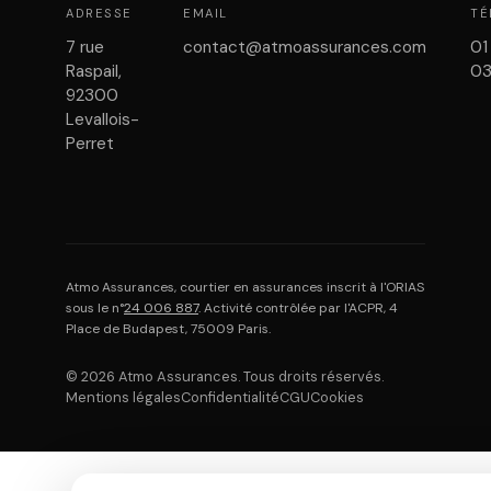
ADRESSE
EMAIL
TÉ
7 rue
contact@atmoassurances.com
01
Raspail,
0
92300
Levallois-
Perret
Atmo Assurances, courtier en assurances inscrit à l'ORIAS
sous le n°
24 006 887
. Activité contrôlée par l'ACPR, 4
Place de Budapest, 75009 Paris.
© 2026 Atmo Assurances. Tous droits réservés.
Mentions légales
Confidentialité
CGU
Cookies