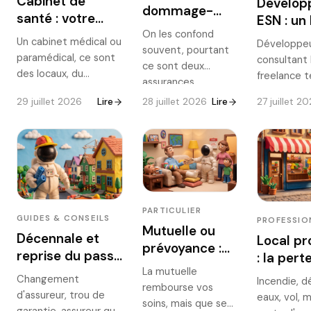
Cabinet de
Dévelop
dommage-
enfants.
santé : votre
ESN : un
ouvrage :
matériel et vos
On les confond
un client
Un cabinet médical ou
quelle
Développeu
souvent, pourtant
données
vous coû
paramédical, ce sont
consultant I
différence en
ce sont deux
patients sont-ils
?
des locaux, du
freelance t
2026 ?
assurances
assurés ?
matériel coûteux et
bug, un ret
complémentaires :
29 juillet 2026
Lire
28 juillet 2026
Lire
27 juillet 2
des données patients
faille peut
l'une protège le
sensibles. La
cher à un c
constructeur,
multirisque du cabinet
engager vo
l'autre le maître
de santé protège
responsabil
d'ouvrage. Qui
tout cela, en
doit couvri
souscrit quoi,
complément de la RC
informatique
comment elles
médicale. Ce qu'elle
avec le cyb
fonctionnent
PARTICULIER
couvre et les
clauses à su
GUIDES & CONSEILS
PROFESSIO
ensemble, et
Mutuelle ou
spécificités du
Décennale et
Local pro
pourquoi les deux
prévoyance :
secteur santé.
reprise du passé
: la pert
sont nécessaires
quelle
: couvrir ses
La mutuelle
sur un chantier.
d'exploit
Changement
différence et
Incendie, 
rembourse vos
anciens
garantie
d'assureur, trou de
eaux, vol, m
pourquoi les
soins, mais que se
chantiers en
oublie
garantie, assureur qui