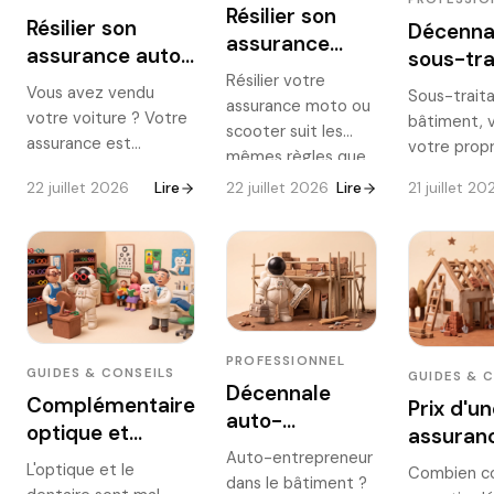
comment calibrer
Résilier son
Résilier son
Décenna
sa RC Pro selon son
assurance
assurance auto
sous-tra
activité.
moto ou
après la vente
Résilier votre
BTP : qui
Vous avez vendu
scooter : délais
Sous-trait
assurance moto ou
du véhicule
respons
votre voiture ? Votre
bâtiment, 
et modèle
scooter suit les
2026 ?
assurance est
votre prop
mêmes règles que
suspendue de plein
décennale,
l'auto : loi Hamon
22 juillet 2026
Lire
22 juillet 2026
Lire
21 juillet 20
droit, mais quelques
lien direct 
après un an, vente
démarches restent à
maître d'ou
du deux-roues,
faire : notifier
Comment se
échéance, loi
l'assureur, résilier ou
la responsab
Chatel. Les délais, la
transférer, récupérer
que le donn
procédure et le
le trop-payé. La
exige de vo
modèle de lettre,
procédure exacte et
risques d'u
sans oublier l'option
PROFESSIONNEL
le modèle de lettre.
sous-traité
GUIDES & CONSEILS
GUIDES & 
hivernage.
Décennale
couverture
Complémentaire
Prix d'u
auto-
optique et
assuran
entrepreneur
dentaire : bien
Auto-entrepreneur
décenna
L'optique et le
BTP :
Combien c
dans le bâtiment ?
choisir en 2026
2026 : le