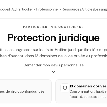
ccueil
FAQ
Particulier
Professionnel
Ressources
Articles
Leasing
PARTICULIER · VIE QUOTIDIENNE
Protection juridique
s sans angoisser sur les frais. Hotline juridique illimitée et 
ires d'avocat, dans 13 domaines de la vie privée et professio
Demander mon devis personnalisé
13 domaines couver
nes de droit confondus, dès
Consommation, habitati
fiscalité, succession et 