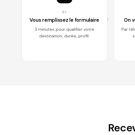
01
Vous remplissez le formulaire
On v
3 minutes pour qualifier votre
Par té
destination, durée, profil.
s
Recev