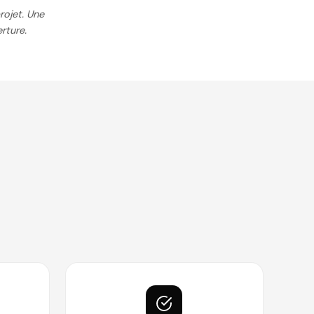
rojet. Une
rture.