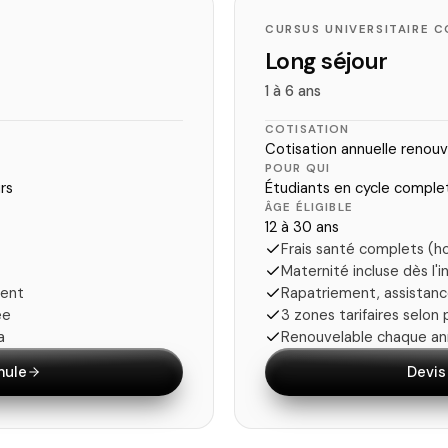
CURSUS UNIVERSITAIRE 
Long séjour
1 à 6 ans
COTISATION
Cotisation annuelle renouv
POUR QUI
rs
Étudiants en cycle complet
ÂGE ÉLIGIBLE
12 à 30 ans
Frais santé complets (ho
Maternité incluse dès l'i
dent
Rapatriement, assistanc
ée
3 zones tarifaires selon
a
Renouvelable chaque ann
mule
Devis