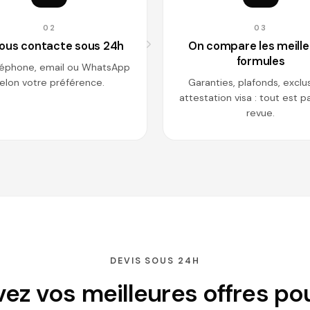
02
03
ous contacte sous 24h
On compare les meill
formules
léphone, email ou WhatsApp
elon votre préférence.
Garanties, plafonds, exclu
attestation visa : tout est 
revue.
DEVIS SOUS 24H
ez vos meilleures offres po