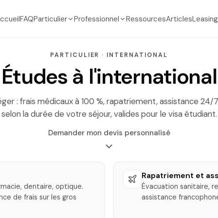
ccueil
FAQ
Particulier
Professionnel
Ressources
Articles
Leasing
PARTICULIER · INTERNATIONAL
Études à l'international
 léger : frais médicaux à 100 %, rapatriement, assistance 24/
selon la durée de votre séjour, valides pour le visa étudiant.
Demander mon devis personnalisé
Rapatriement et as
rmacie, dentaire, optique.
Évacuation sanitaire, r
ce de frais sur les gros
assistance francophone