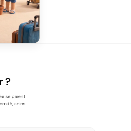
r ?
ée se paient
rnité, soins