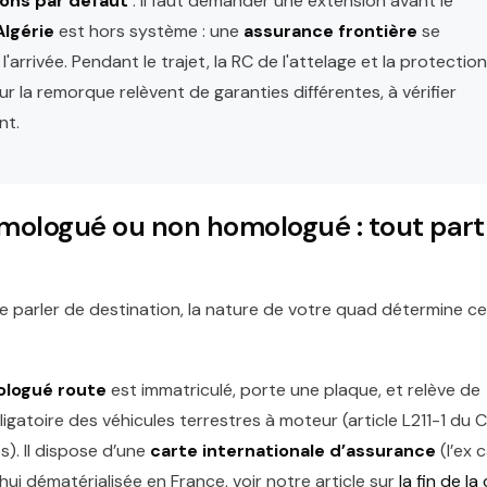
ions par défaut
: il faut demander une extension avant le
Algérie
est hors système : une
assurance frontière
se
 l'arrivée. Pendant le trajet, la RC de l'attelage et la protection
r la remorque relèvent de garanties différentes, à vérifier
nt.
ologué ou non homologué : tout part
parler de destination, la nature de votre quad détermine ce
logué route
est immatriculé, porte une plaque, et relève de
ligatoire des véhicules terrestres à moteur (article L211-1 du
). Il dispose d’une
carte internationale d’assurance
(l’ex 
hui dématérialisée en France, voir notre article sur
la fin de la