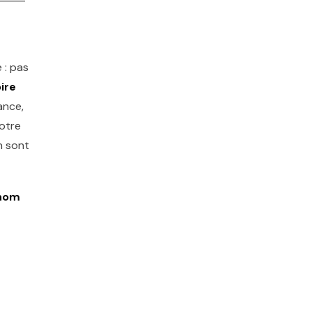
 : pas
oire
ance,
votre
n sont
 nom