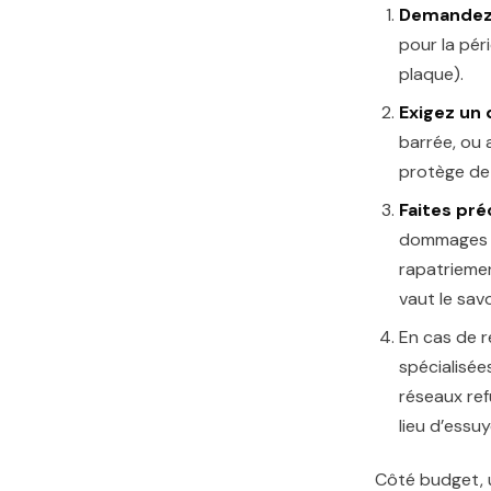
Demandez 
pour la pér
plaque).
Exigez un
barrée, ou 
protège de 
Faites pré
dommages ?
rapatrieme
vaut le savo
En cas de r
spécialisée
réseaux ref
lieu d’essuy
Côté budget, 