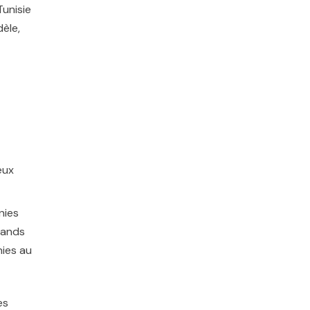
Tunisie
dèle,
eux
nies
grands
nies au
es