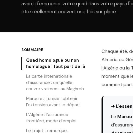
avant d'emmener votre quad dans votre pays d'o
être réellement couvert une fois sur place.
SOMMAIRE
Chaque été, de
Almería ou Gên
Quad homologué ou non
homologué : tout part de là
l’Algérie ou l
moment que le
La carte internationale
d’assurance : ce qu’elle
comment parti
couvre vraiment au Maghreb
Maroc et Tunisie : obtenir
l’extension avant le départ
➜ L'essent
L’Algérie : l’assurance
Le
Maroc 
frontière, mode d’emploi
d'assuranc
Le trajet : remorque,