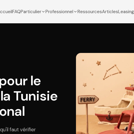
ccueil
FAQ
Particulier
Professionnel
Ressources
Articles
Leasing
pour le
 la Tunisie
ional
'il faut vérifier