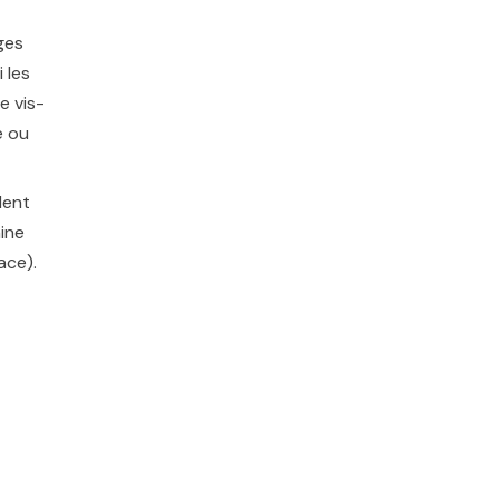
ges
 les
e vis-
e ou
dent
ine
ace).