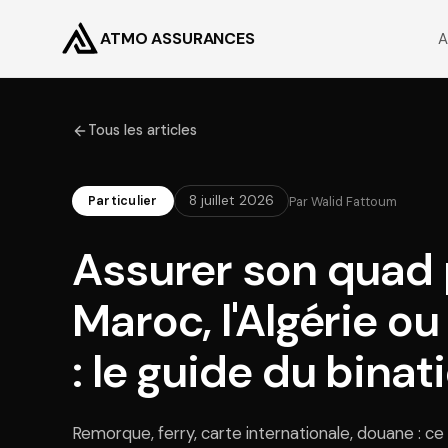
ATMO ASSURANCES
A
Tous les articles
8 juillet 2026
Par
Walid Fattoum
Particulier
Assurer son quad 
Maroc, l'Algérie ou
: le guide du binat
Remorque, ferry, carte internationale, douane : ce qu