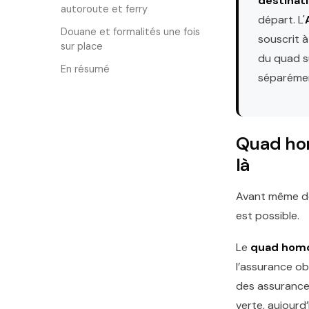
destinat
autoroute et ferry
départ. L'
Douane et formalités une fois
souscrit à
sur place
du quad su
En résumé
séparéme
Quad hom
là
Avant même de 
est possible.
Le
quad homo
l’assurance ob
des assurances
verte, aujourd’