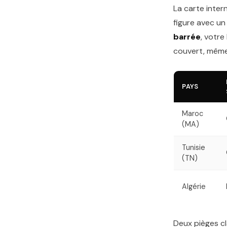
La carte inte
figure avec un
barrée
, votre
couvert, même
PAYS
Maroc
(MA)
Tunisie
(TN)
Algérie
Deux pièges cl