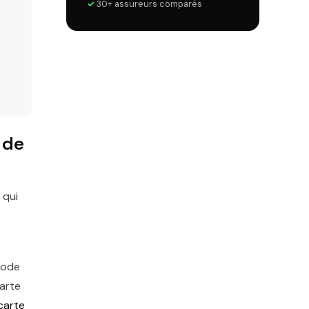
✓
30+ assureurs comparés
 de
 qui
 Code
carte
 carte