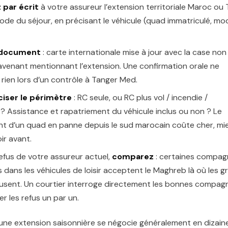
par écrit
à votre assureur l’extension territoriale Maroc ou 
iode du séjour, en précisant le véhicule (quad immatriculé, mo
 document
: carte internationale mise à jour avec la case non
avenant mentionnant l’extension. Une confirmation orale ne
rien lors d’un contrôle à Tanger Med.
ciser le périmètre
: RC seule, ou RC plus vol / incendie /
 Assistance et rapatriement du véhicule inclus ou non ? Le
nt d’un quad en panne depuis le sud marocain coûte cher, mi
ir avant.
efus de votre assureur actuel,
comparez
: certaines compag
s dans les véhicules de loisir acceptent le Maghreb là où les 
usent. Un courtier interroge directement les bonnes compag
er les refus un par un.
une extension saisonnière se négocie généralement en dizain