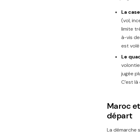
La case
(vol, in
limite t
à-vis de
est volé
Le quad
volontie
jugée pl
C’est là
Maroc et 
départ
La démarche s