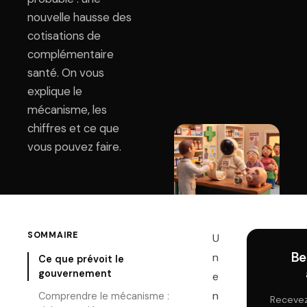
nouvelle hausse des
cotisations de
complémentaire
santé. On vous
explique le
mécanisme, les
chiffres et ce que
vous pouvez faire.
SOMMAIRE
U
Be
n
Ce que prévoit le
gouvernement
e
n
Comprendre le mécanisme :
Recevez