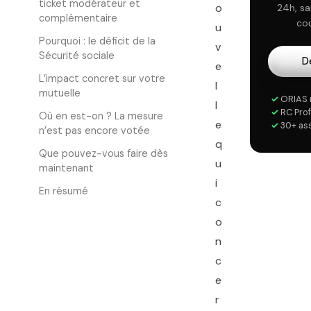
ticket modérateur et
o
24h, s
complémentaire
cou
u
Pourquoi : le déficit de la
v
Sécurité sociale
D
e
L’impact concret sur votre
l
mutuelle
✓
ORIAS 
l
✓
RC Prof
Où en est-on ? La mesure
e
✓
30+ as
n’est pas encore votée
q
Que pouvez-vous faire dès
u
maintenant
i
En résumé
c
o
n
c
e
r