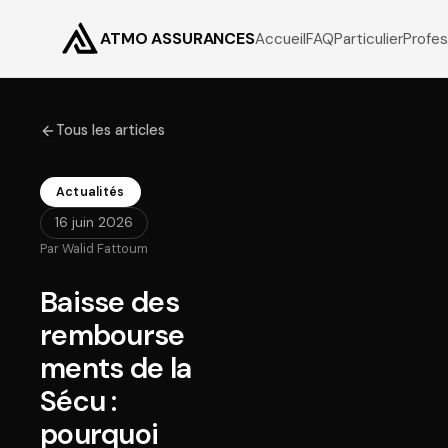
ATMO ASSURANCES
Accueil
FAQ
Particulier
Profes
Tous les articles
Actualités
16 juin 2026
Par
Walid Fattoum
Baisse des
rembourse
ments de la
Sécu :
pourquoi