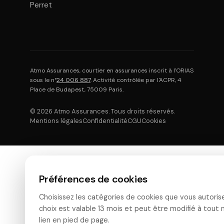
Perret
Atmo Assurances, courtier en assurances inscrit à l'ORIAS
sous le n°
24 006 887
. Activité contrôlée par l'ACPR, 4
Place de Budapest, 75009 Paris.
© 2026 Atmo Assurances. Tous droits réservés.
Mentions légales
Confidentialité
CGU
Cookies
Préférences de cookies
Choisissez les catégories de cookies que vous autoris
choix est valable 13 mois et peut être modifié à tout
lien en pied de page.