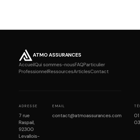
ATMO ASSURANCES
Accueil
Qui sommes-nous
FAQ
Particulier
Professionnel
Ressources
Articles
Contact
ADRESSE
EMAIL
TÉ
7 rue
contact@atmoassurances.com
01
Raspail,
0
92300
Levallois-