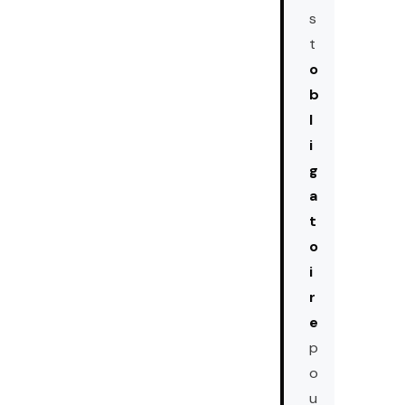
s
t
o
b
l
i
g
a
t
o
i
r
e
p
o
u