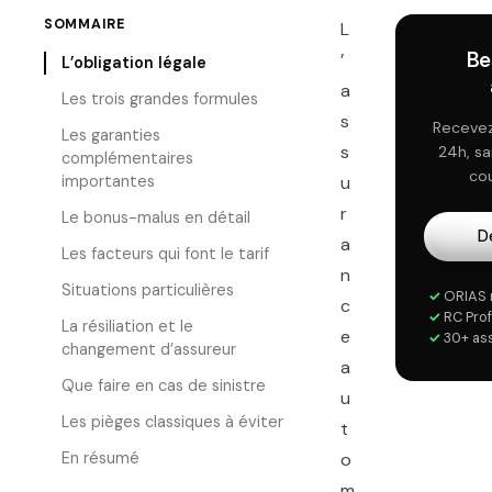
SOMMAIRE
L
Be
’
L’obligation légale
a
Les trois grandes formules
s
Recevez
Les garanties
s
24h, s
complémentaires
cou
importantes
u
r
Le bonus-malus en détail
D
a
Les facteurs qui font le tarif
n
Situations particulières
✓
ORIAS 
c
✓
RC Prof
La résiliation et le
e
✓
30+ as
changement d’assureur
a
Que faire en cas de sinistre
u
Les pièges classiques à éviter
t
En résumé
o
m