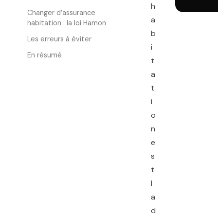
h
Changer d’assurance
a
habitation : la loi Hamon
b
Les erreurs à éviter
i
En résumé
t
a
t
i
o
n
e
s
t
l
a
d