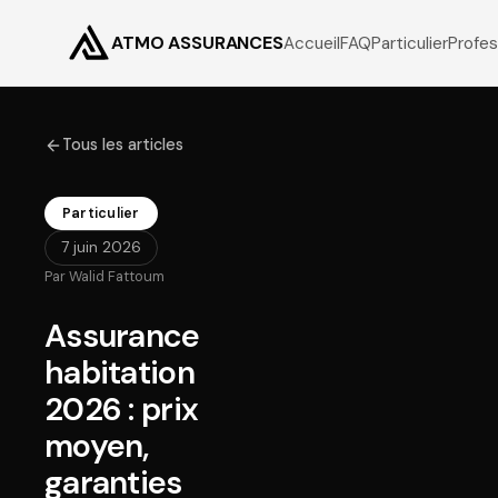
ATMO ASSURANCES
Accueil
FAQ
Particulier
Profes
Tous les articles
Particulier
7 juin 2026
Par
Walid Fattoum
Assurance
habitation
2026 : prix
moyen,
garanties