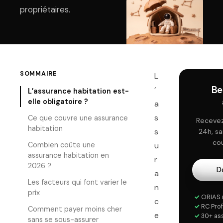
propriétaires.
SOMMAIRE
L
Be
’
L’assurance habitation est-
elle obligatoire ?
a
s
Ce que couvre une assurance
Recevez
habitation
s
24h, s
cou
Combien coûte une
u
assurance habitation en
r
2026 ?
D
a
Les facteurs qui font varier le
n
prix
✓
ORIAS 
c
✓
RC Prof
Comment payer moins cher
e
✓
30+ as
sans se sous-assurer