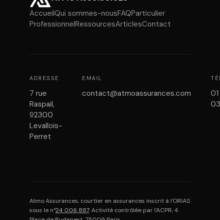
Accueil
Qui sommes-nous
FAQ
Particulier
Professionnel
Ressources
Articles
Contact
ADRESSE
EMAIL
TÉ
7 rue
contact@atmoassurances.com
01
Raspail,
0
92300
Levallois-
Perret
Atmo Assurances, courtier en assurances inscrit à l'ORIAS
sous le n°
24 006 887
. Activité contrôlée par l'ACPR, 4
Place de Budapest, 75009 Paris.