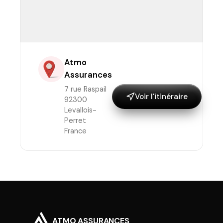
Atmo
Assurances
7 rue Raspail
Voir l'itinéraire
92300
Levallois-
Perret
France
ATMO ASSURANCES