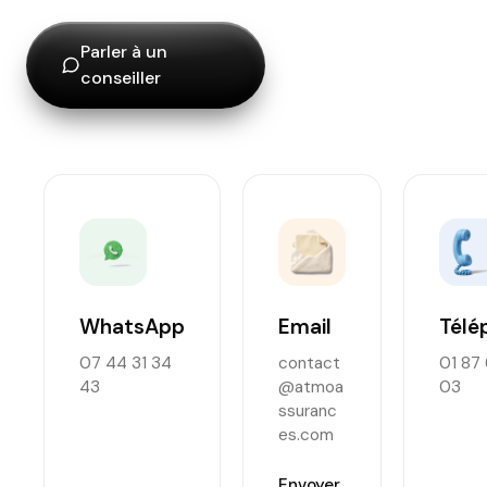
Parler à un
conseiller
WhatsApp
Email
Télé
07 44 31 34
contact
01 87 
43
@atmoa
03
ssuranc
es.com
Envoyer