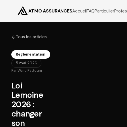
ATMO ASSURANCES
Accueil
FAQ
Particulier
Profes
Tous les articles
Réglementation
5 mai 2026
Par
Walid Fattoum
Loi
Lemoine
2026 :
changer
son