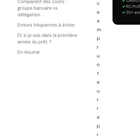
✓
ORIAS 
Comparatif des coûts :
c
✓
RC Prof
groupe bancaire vs
e
✓
30+ as
délégation
e
Erreurs fréquentes à éviter
m
Et si je suis dans la première
p
année du prêt ?
r
En résumé
u
n
t
e
u
r
r
e
p
r