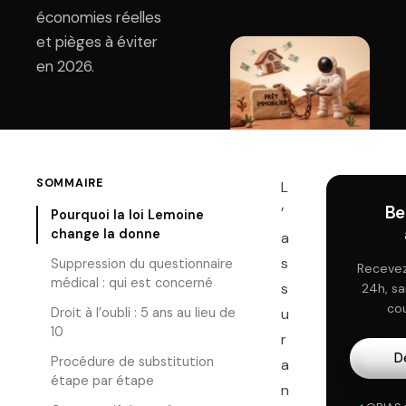
économies réelles
et pièges à éviter
en 2026.
SOMMAIRE
L
Be
’
Pourquoi la loi Lemoine
change la donne
a
s
Suppression du questionnaire
Recevez
médical : qui est concerné
s
24h, s
cou
Droit à l’oubli : 5 ans au lieu de
u
10
r
D
Procédure de substitution
a
étape par étape
n