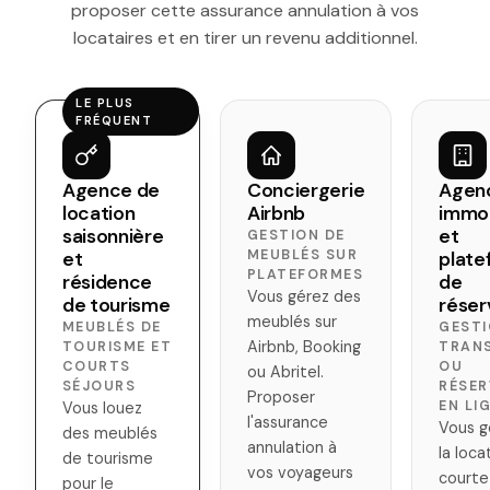
proposer cette assurance annulation à vos
locataires et en tirer un revenu additionnel.
LE PLUS
FRÉQUENT
Agence de
Conciergerie
Agen
location
Airbnb
immob
saisonnière
et
GESTION DE
MEUBLÉS SUR
et
plate
PLATEFORMES
résidence
de
Vous gérez des
de tourisme
réser
meublés sur
MEUBLÉS DE
GESTI
Airbnb, Booking
TOURISME ET
TRAN
COURTS
OU
ou Abritel.
SÉJOURS
RÉSER
Proposer
EN LI
Vous louez
l'assurance
Vous g
des meublés
annulation à
la loca
de tourisme
vos voyageurs
courte
pour le