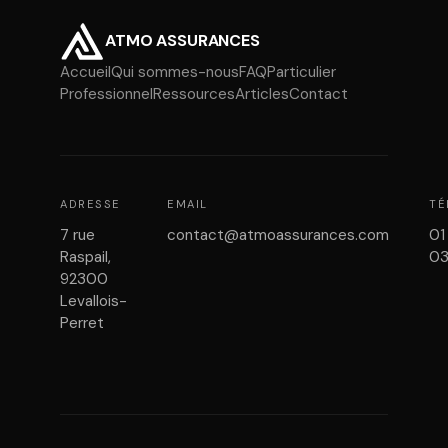
ATMO ASSURANCES
Accueil
Qui sommes-nous
FAQ
Particulier
Professionnel
Ressources
Articles
Contact
ADRESSE
EMAIL
TÉ
7 rue
contact@atmoassurances.com
01
Raspail,
0
92300
Levallois-
Perret