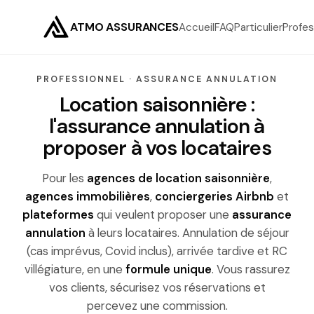
ATMO ASSURANCES
Accueil
FAQ
Particulier
Profes
PROFESSIONNEL · ASSURANCE ANNULATION
Location saisonnière :
l'assurance annulation à
proposer à vos locataires
Pour les
agences de location saisonnière
,
agences immobilières
,
conciergeries Airbnb
et
plateformes
qui veulent proposer une
assurance
annulation
à leurs locataires. Annulation de séjour
(cas imprévus, Covid inclus), arrivée tardive et RC
villégiature, en une
formule unique
. Vous rassurez
vos clients, sécurisez vos réservations et
percevez une commission.