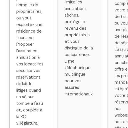
limite les
compl
compte de
annulations
votre 
propriétaires,
sèches,
de tra
ou vous
protège le
ou vou
exploitez une
revenu des
une pl
résidence de
propriétaires
de rés
tourisme.
et vous
de séjo
Proposer
distingue de la
L'assu
l'assurance
concurrence.
annula
annulation à
Ligne
enrichi
vos locataires
téléphonique
offre e
sécurise vos
multilingue
les pro
réservations,
pour vos
manda
réduit les
assurés
Intégr
litiges quand
internationaux.
votre 
un séjour
réserv
tombe à l'eau
nos
et, couplée à
webser
la RC
notre 
villégiature,