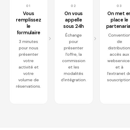
01
02
03
Vous
On vous
On met e
remplissez
appelle
place le
le
sous 24h
partenari
formulaire
Échange
Conventio
3 minutes
pour
de
pour nous
présenter
distribution
présenter
l'offre, la
accès aux
votre
commission
webservice
activité et
et les
et à
votre
modalités
l'extranet d
volume de
d'intégration.
souscription
réservations.