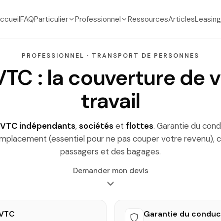
ccueil
FAQ
Particulier
Professionnel
Ressources
Articles
Leasing
PROFESSIONNEL · TRANSPORT DE PERSONNES
TC : la couverture de vo
travail
 VTC indépendants
,
sociétés
et
flottes
. Garantie du con
emplacement (essentiel pour ne pas couper votre revenu), 
passagers et des bagages.
Demander mon devis
 VTC
Garantie du conduc