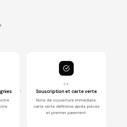
e
04
gnies
Souscription et carte verte
votre
Note de couverture immédiate,
votre
carte verte définitive après pièces
et premier paiement.