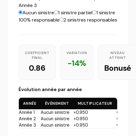
Année 3
Aucun sinistre
1 sinistre partiel
1 sinistre
100% responsable
2 sinistres responsables
COEFFICIENT
VARIATION
NIVEAU
FINAL
ATTEINT
-14%
0.86
Bonusé
Évolution année par année
ANNÉE
ÉVÉNEMENT
MULTIPLICATEUR
COEFFI
Année 1
Aucun sinistre
×0.950
0.95
Année 2
Aucun sinistre
×0.950
0.90
Année 3
Aucun sinistre
×0.950
0.86