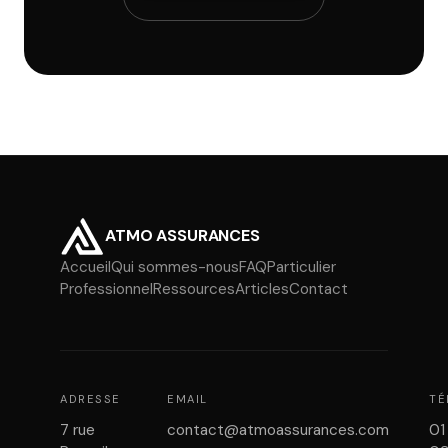
ATMO ASSURANCES
Accueil
Qui sommes-nous
FAQ
Particulier
Professionnel
Ressources
Articles
Contact
ADRESSE
EMAIL
TÉ
7 rue
contact@atmoassurances.com
01